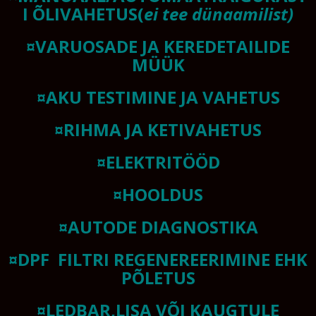
I ÕLIVAHETUS(
ei tee dünaamilist)
¤VARUOSADE JA KEREDETAILIDE
MÜÜK
¤AKU TESTIMINE JA VAHETUS
¤RIHMA JA KETIVAHETUS
¤ELEKTRITÖÖD
¤HOOLDUS
¤AUTODE DIAGNOSTIKA
¤DPF FILTRI REGENEREERIMINE EHK
PÕLETUS
¤LEDBAR,LISA VÕI KAUGTULE