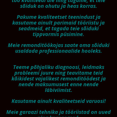
töö kvaliteedi üle ning tagame, et teie
sõiduk on ohutu ja heas korras.
Pakume kvaliteetset teenindust ja
kasutame ainult parimaid tööriistu ja
seadmeid, et tagada teie sõiduki
tippvormis püsimine.
Meie remonditöökojas saate oma sõiduki
usaldada professionaalide hooleks.
Teeme põhjaliku diagnoosi, leidmaks
probleemi juure ning teavitame teid
kõikidest vajalikest remonditöödest ja
nende maksumusest enne nende
läbiviimist
.
Kasutame ainult kvaliteetseid varuosi!
Meie garaazi tehnika ja tööriistad on uued